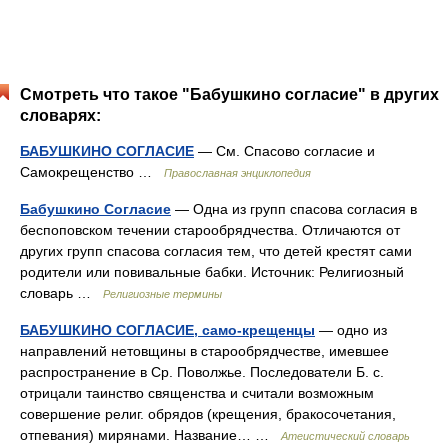
Смотреть что такое "Бабушкино согласие" в других
словарях:
БАБУШКИНО СОГЛАСИЕ
— См. Спасово согласие и
Самокрещенство …
Православная энциклопедия
Бабушкино Согласие
— Одна из групп спасова согласия в
беспоповском течении старообрядчества. Отличаются от
других групп спасова согласия тем, что детей крестят сами
родители или повивальные бабки. Источник: Религиозный
словарь …
Религиозные термины
БАБУШКИНО СОГЛАСИЕ, само-крещенцы
— одно из
направлений нетовщины в старообрядчестве, имевшее
распространение в Ср. Поволжье. Последователи Б. с.
отрицали таинство священства и считали возможным
совершение религ. обрядов (крещения, бракосочетания,
отпевания) мирянами. Название… …
Атеистический словарь