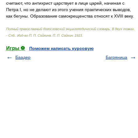
считают, что антихрист царствует в лице царей, начиная с
Петра I, но не делают из этого учения практических выводов,
как бегуны. Образование самокрещенства относят к XVIII веку.
Полный православный богословский энциклопедический словарь. В двух томах.
- Спб.: Изд-во П. П. Сойкина
.
П. П. Сойкин
.
1913
.
Игры ⚽
Поможем написать курсовую
Баадер
Багряница