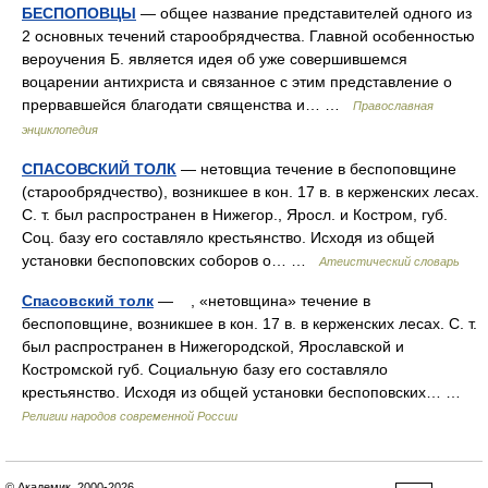
БЕСПОПОВЦЫ
— общее название представителей одного из
2 основных течений старообрядчества. Главной особенностью
вероучения Б. является идея об уже совершившемся
воцарении антихриста и связанное с этим представление о
прервавшейся благодати священства и… …
Православная
энциклопедия
СПАСОВСКИЙ ТОЛК
— нетовщиа течение в беспоповщине
(старообрядчество), возникшее в кон. 17 в. в керженских лесах.
С. т. был распространен в Нижегор., Яросл. и Костром, губ.
Соц. базу его составляло крестьянство. Исходя из общей
установки беспоповских соборов о… …
Атеистический словарь
Спасовский толк
— , «нетовщина» течение в
беспоповщине, возникшее в кон. 17 в. в керженских лесах. С. т.
был распространен в Нижегородской, Ярославской и
Костромской губ. Социальную базу его составляло
крестьянство. Исходя из общей установки беспоповских… …
Религии народов современной России
© Академик, 2000-2026